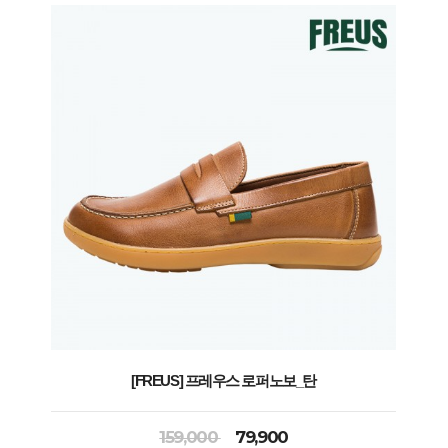
[FREUS] 프레우스 로퍼노보_탄
159,000
79,900