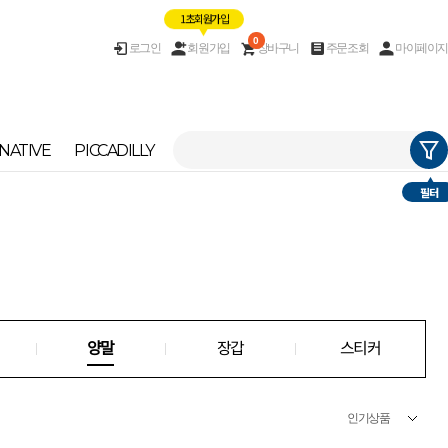
1초 회원가입
0
로그인
회원가입
장바구니
주문조회
마이페이지
NATIVE
PICCADILLY
필터
양말
장갑
스티커