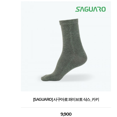
[SAGUARO] 사구아로 파이브토 삭스_카키
9,900