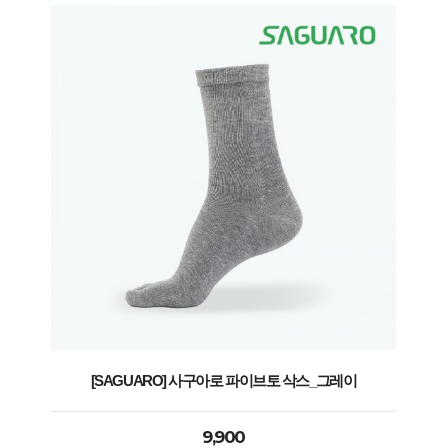
[SAGUARO] 사구아로 파이브토 삭스_그레이
9,900