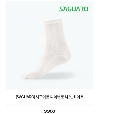
[SAGUARO] 사구아로 파이브토 삭스_화이트
9,900