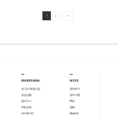
1
2
>>
FAVORITE MENU
NOTICE
/
로그인
회원가입
문의하기
관심상품
공지사항
장바구니
FAQ
주문조회
Q&A
마이페이지
About Us