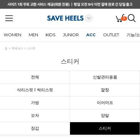
0
WOMEN
MEN
KIDS
JUNIOR
ACC
OUTLET
기능/
홈
액세서리
스티커
스티커
전체
신발관리용품
삭리스핏 I 싹리스핏
깔창
가방
이어머프
모자
양말
장갑
스티커