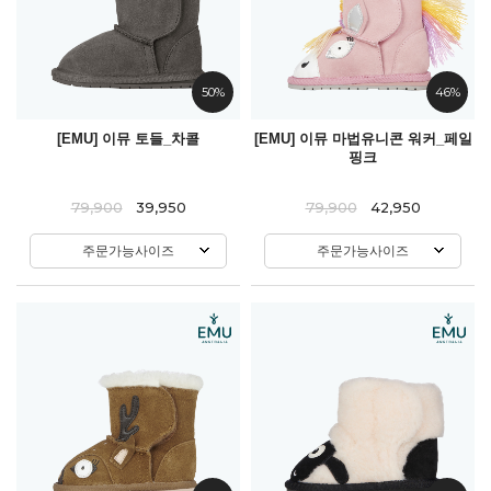
50%
46%
[EMU] 이뮤 토들_차콜
[EMU] 이뮤 마법유니콘 워커_페일
핑크
79,900
39,950
79,900
42,950
주문가능사이즈
주문가능사이즈