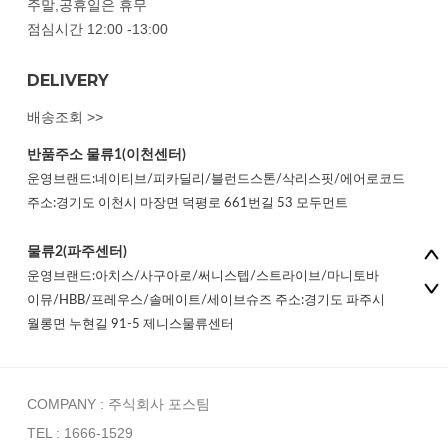
주말,공휴일은 휴무
점심시간 12:00 -13:00
DELIVERY
배송조회 >>
반품주소
물류1(이천센터)
운영브랜드:네이티브/피카딜리/블런드스톤/삭리스핏/에어로코드
주소:경기도 이천시 마장면 덕평로 661번길 53 모두먼트
물류2(파주센터)
운영브랜드:아치스/사구아로/써니스텝/스트라이브/마니토바
이뮤/HBB/프레우스/솔메이트/세이브슈즈 주소:경기도 파주시
월롱면 누현길 91-5 제니스물류센터
COMPANY : 주식회사 포스팀
TEL : 1666-1529