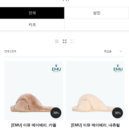
전체
성인
키즈
전체
13
개
38%
38%
[EMU] 이뮤 메이베리_카멜
[EMU] 이뮤 메이베리_내츄럴