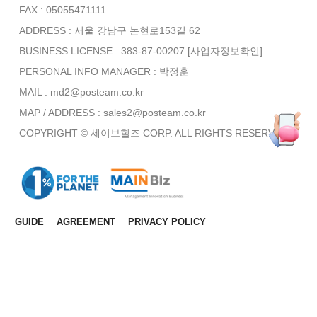
FAX : 05055471111
ADDRESS : 서울 강남구 논현로153길 62
BUSINESS LICENSE : 383-87-00207
[사업자정보확인]
PERSONAL INFO MANAGER :
박정훈
MAIL : md2@posteam.co.kr
MAP / ADDRESS : sales2@posteam.co.kr
COPYRIGHT © 세이브힐즈 CORP. ALL RIGHTS RESERVED.
GUIDE
AGREEMENT
PRIVACY POLICY