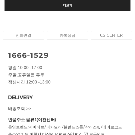
더보기
전화연결
카톡상담
CS CENTER
1666-1529
평일 10:00 -17:00
주말,공휴일은 휴무
점심시간 12:00 -13:00
DELIVERY
배송조회 >>
반품주소
물류1(이천센터)
운영브랜드:네이티브/피카딜리/블런드스톤/삭리스핏/에어로코드
주소:경기도 이천시 마장면 덕평로 661번길 53 모두먼트