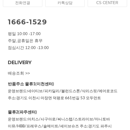
전화연결
카톡상담
CS CENTER
1666-1529
평일 10:00 -17:00
주말,공휴일은 휴무
점심시간 12:00 -13:00
DELIVERY
배송조회 >>
반품주소
물류1(이천센터)
운영브랜드:네이티브/피카딜리/블런드스톤/삭리스핏/에어로코드
주소:경기도 이천시 마장면 덕평로 661번길 53 모두먼트
물류2(파주센터)
운영브랜드:아치스/사구아로/써니스텝/스트라이브/마니토바
이뮤/HBB/프레우스/솔메이트/세이브슈즈 주소:경기도 파주시