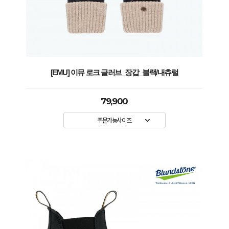
[EMU] 이뮤 로크 글러브_장갑_블랙/내츄럴
79,900
주문가능사이즈