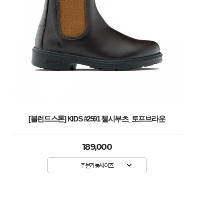
[블런드스톤] KIDS #2591 첼시부츠_토프브라운
189,000
주문가능사이즈