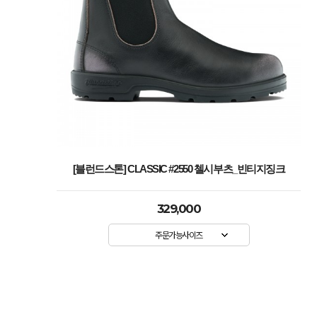
[블런드스톤] CLASSIC #2550 첼시부츠_빈티지징크
329,000
주문가능사이즈