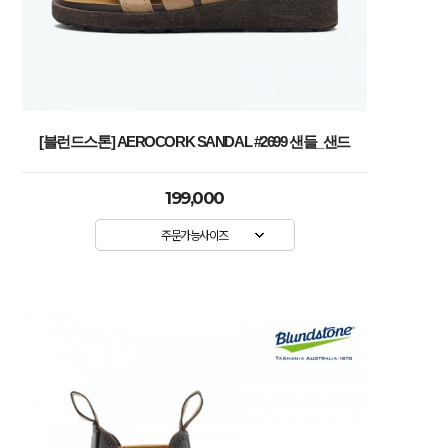
[블런드스톤] AEROCORK SANDAL #2699 샌들_샌드
199,000
주문가능사이즈