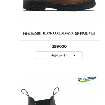
[블런드스톤] FILSON COLLAB #2536 첼시부츠_티크
399,000
주문가능사이즈