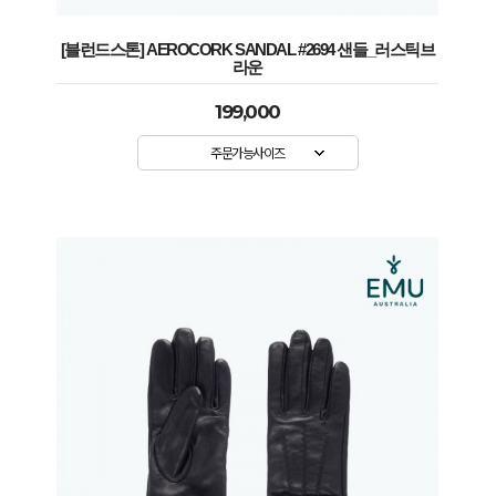
[블런드스톤] AEROCORK SANDAL #2694 샌들_러스틱브
라운
199,000
주문가능사이즈