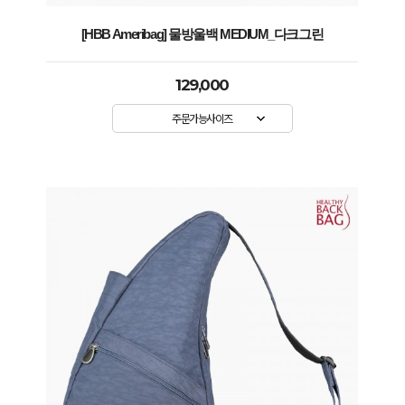
[HBB Ameribag] 물방울백 MEDIUM_다크그린
129,000
주문가능사이즈