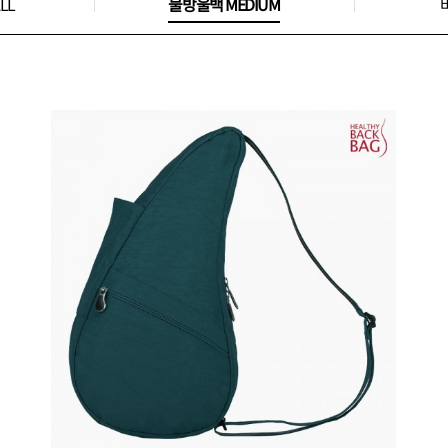
LL
물방울백 MEDIUM