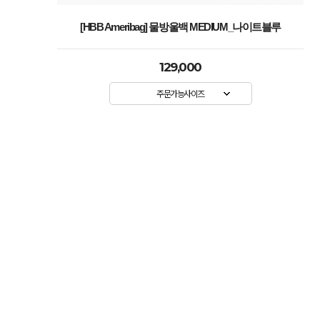
[HBB Ameribag] 물방울백 MEDIUM_나이트블루
129,000
주문가능사이즈