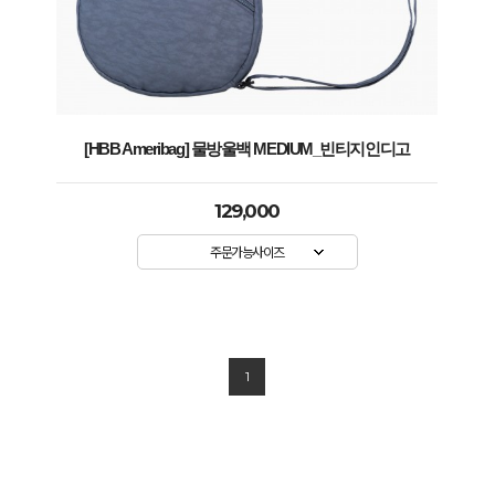
[HBB Ameribag] 물방울백 MEDIUM_빈티지인디고
129,000
주문가능사이즈
1