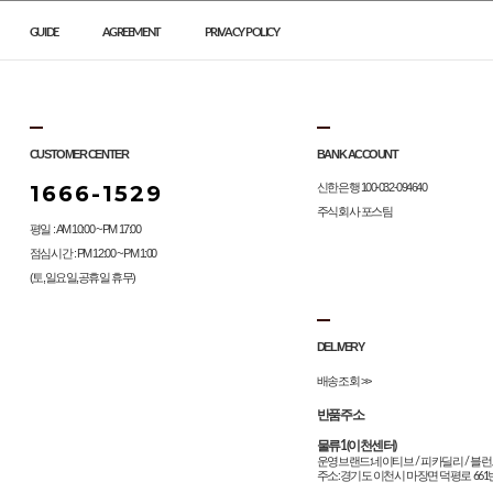
GUIDE
AGREEMENT
PRIVACY POLICY
CUSTOMER CENTER
BANK ACCOUNT
1666-1529
신한은행 100-032-094640
주식회사 포스팀
평일 : AM 10:00 ~ PM 17:00
점심시간 : PM 12:00 ~ PM 1:00
(토,일요일,공휴일 휴무)
DELIVERY
배송조회 >>
반품주소
물류1(이천센터)
운영브랜드:네이티브 / 피카딜리 / 블런
주소:경기도 이천시 마장면 덕평로 661번