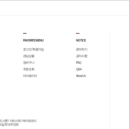
FAVORITE MENU
NOTICE
/
로그인
회원가입
문의하기
관심상품
공지사항
장바구니
FAQ
주문조회
Q&A
마이페이지
About Us
드스톤 / 삭리스핏 / 에어로코드

길 53 모두먼트
