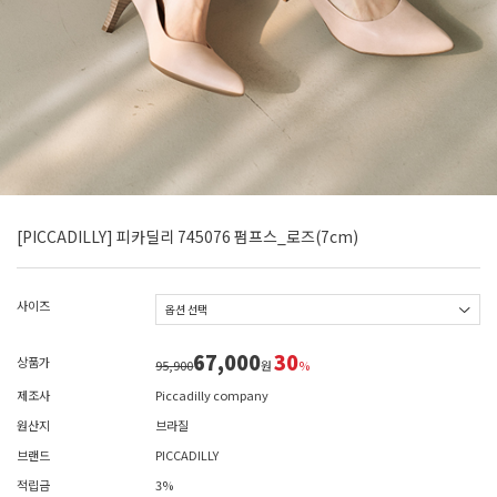
[PICCADILLY] 피카딜리 745076 펌프스_로즈(7cm)
사이즈
67,000
30
상품가
95,900
원
%
제조사
Piccadilly company
원산지
브라질
브랜드
PICCADILLY
적립금
3%