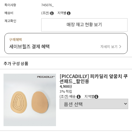
특이사항
745076_
배송비
(조건)
지역별
재고확인
매장 재고 현황 보기
구매혜택
세이브힐즈 결제 혜택
자세히 보기
추가 구성 상품
[PICCADILLY] 피카딜리 앞꿈치 쿠
션패드_할인용
4,900
원
3% 적립
(조건) 배송
지역별