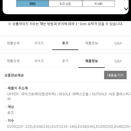
※ 상품사이즈 치수는 재는 방법과 위치에 따라 1~3cm 오차가 있을 수 있습니다.
제품상세
사이즈
후기
제품정보
Q&A
제품상세
사이즈
후기
제품정보
Q&A
상품정보제공
내용숨기기
ㆍ제품의 주소재
UPPER : 마이크로레더(합성피혁) / INSOLE :라텍스인솔 / OUTSOLE :서모 플라스틱 
버
ㆍ색상
로즈
ㆍ치수
EU35(220~225),EU36(230),EU37(235~240),EU38(245),EU39(250),EU40(255