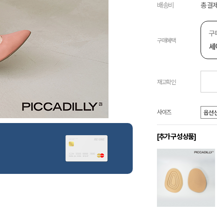
배송비
총 결제
구
구매혜택
세
재고확인
사이즈
[추가 구성 상품]