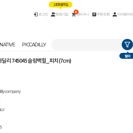
1초 회원가입
0
로그인
회원가입
장바구니
주문조회
마이페이지
NATIVE
PICCADILLY
필터
 피카딜리 745045 슬링백힐_피치(7cm)
dilly company
질
ILLY
5