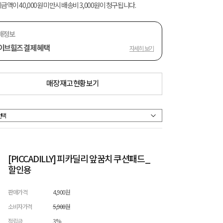
금액이 40,000원 미만시 배송비 3,000원이 청구됩니다.
매정보
이브힐즈 결제 혜택
자세히 보기
매장 재고 현황 보기
[PICCADILLY] 피카딜리 앞꿈치 쿠션패드_
할인용
판매가격
4,900원
소비자가격
5,900원
적립금
3%