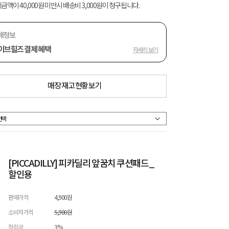
금액이 40,000원 미만시 배송비 3,000원이 청구됩니다.
매정보
이브힐즈 결제 혜택
자세히 보기
매장 재고 현황 보기
[PICCADILLY] 피카딜리 앞꿈치 쿠션패드_
할인용
판매가격
4,900원
소비자가격
5,900원
적립금
3%