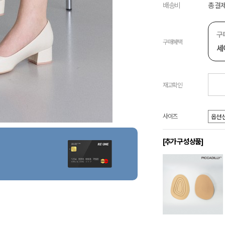
배송비
총 결제
구
구매혜택
세
재고확인
사이즈
[추가 구성 상품]