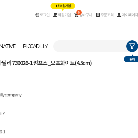
1초 회원가입
0
로그인
회원가입
장바구니
주문조회
마이페이지
NATIVE
PICCADILLY
필터
 피카딜리 739026-1 펌프스_오프화이트(4.5cm)
dilly company
질
ILLY
6-1