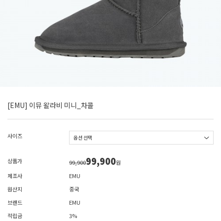
[EMU] 이뮤 왈라비 미니_차콜
사이즈
99,900
상품가
99,900
원
제조사
EMU
원산지
중국
브랜드
EMU
적립금
3%