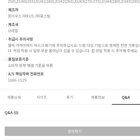
250),EU40(255),EU41(260),EU42(265),EU43(270-275),EU44(280),EU45(285)
ㆍ제조자
프리우스 FREUS /㈜포스팀
ㆍ제조국
브라질
ㆍ취급시 주의사항
열에 가까이하지 마시고 화기에 주의하십시오. 드럼 다잉 기법으로 염색한 천연 가죽입
다. 처음 착용 시 일정 부분 묻어남이 있을 수 있습니다. 흰 양말 착용 시 주의해 주세요.
ㆍ품질보증기준
소비자 분쟁 해결 기준을 따름
ㆍA/S 책임자와 전화번호
1666-1529
제품상세
사이즈
후기
제품정보
Q&A
Q&A (0)
문의하기