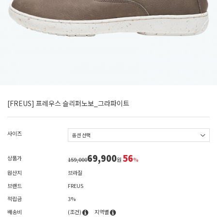
[FREUS] 프레우스 슬리퍼노보_그라파이트
사이즈
69,900
56
상품가
159,000
원
%
원산지
브라질
브랜드
FREUS
적립금
3%
배송비
(조건)
지역별