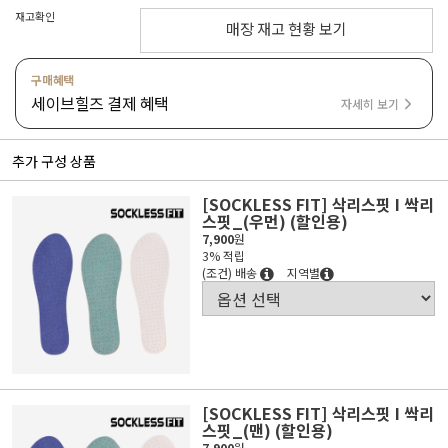
재고확인
매장 재고 현황 보기
구매혜택
세이브힐즈 결제 혜택
자세히 보기
추가 구성 상품
[SOCKLESS FIT] 삭리스핏 I 싹리
스핏_(우먼) (할인용)
7,900
원
3% 적립
(조건) 배송
지역별
[SOCKLESS FIT] 삭리스핏 I 싹리
스핏_(맨) (할인용)
7,900
원