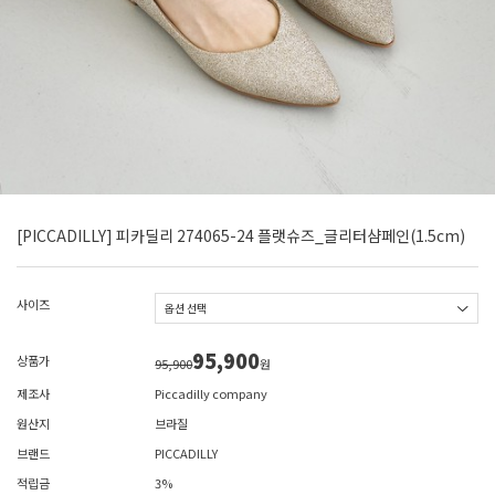
[PICCADILLY] 피카딜리 274065-24 플랫슈즈_글리터샴페인(1.5cm)
사이즈
95,900
상품가
95,900
원
제조사
Piccadilly company
원산지
브라질
브랜드
PICCADILLY
적립금
3%