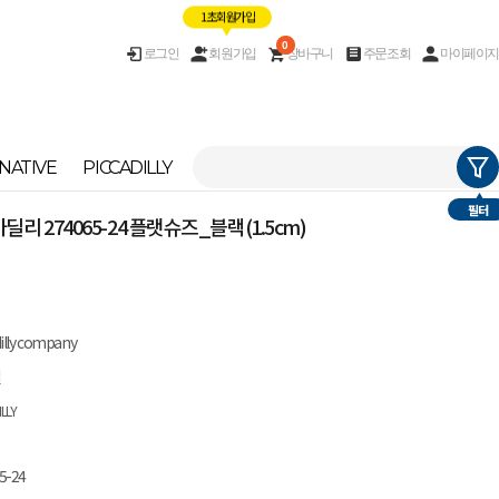
1초 회원가입
0
로그인
회원가입
장바구니
주문조회
마이페이지
NATIVE
PICCADILLY
필터
피카딜리 274065-24 플랫슈즈_블랙(1.5cm)
dilly company
질
ILLY
5-24