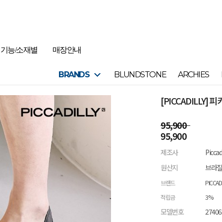
기능/소재별
매장안내
BRANDS
BLUNDSTONE
ARCHIES
[PICCADILLY] 
95,900
95,900
제조사
Picca
원산지
브라
브랜드
PICCAD
적립금
3%
모델번호
27406