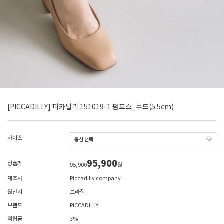
[PICCADILLY] 피카딜리 151019-1 펌프스_누드(5.5cm)
사이즈
95,900
상품가
95,900
원
제조사
Piccadilly company
원산지
브라질
브랜드
PICCADILLY
적립금
3%