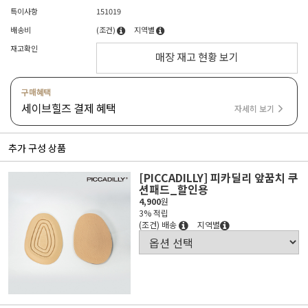
특이사항
151019
배송비
(조건)
지역별
재고확인
매장 재고 현황 보기
구매혜택
세이브힐즈 결제 혜택
자세히 보기
추가 구성 상품
[PICCADILLY] 피카딜리 앞꿈치 쿠
션패드_할인용
4,900
원
3% 적립
(조건) 배송
지역별