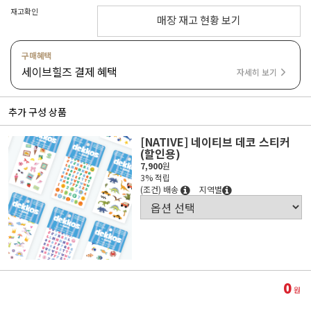
재고확인
매장 재고 현황 보기
구매혜택
세이브힐즈 결제 혜택
자세히 보기
추가 구성 상품
[NATIVE] 네이티브 데코 스티커
(할인용)
7,900
원
3% 적립
(조건) 배송
지역별
0
원