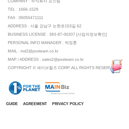
COMPANY : 주식회사 포스팀
TEL : 1666-1529
FAX : 05055471111
ADDRESS : 서울 강남구 논현로153길 62
BUSINESS LICENSE : 383-87-00207
[사업자정보확인]
PERSONAL INFO MANAGER :
박정훈
MAIL : md2@posteam.co.kr
MAP / ADDRESS : sales2@posteam.co.kr
COPYRIGHT © 세이브힐즈 CORP. ALL RIGHTS RESERVED.
GUIDE
AGREEMENT
PRIVACY POLICY