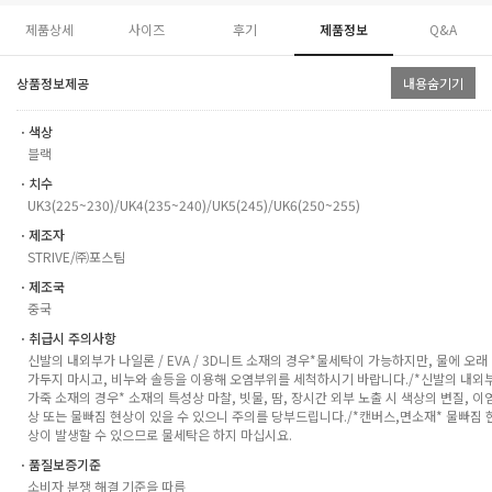
제품상세
사이즈
후기
제품정보
Q&A
상품정보제공
내용숨기기
ㆍ색상
블랙
ㆍ치수
UK3(225~230)/UK4(235~240)/UK5(245)/UK6(250~255)
ㆍ제조자
STRIVE/㈜포스팀
ㆍ제조국
중국
ㆍ취급시 주의사항
신발의 내외부가 나일론 / EVA / 3D니트 소재의 경우*물세탁이 가능하지만, 물에 오래
가두지 마시고, 비누와 솔등을 이용해 오염부위를 세척하시기 바랍니다./*신발의 내외
가죽 소재의 경우* 소재의 특성상 마찰, 빗물, 땀, 장시간 외부 노출 시 색상의 변질, 이
상 또는 물빠짐 현상이 있을 수 있으니 주의를 당부드립니다./*캔버스,면소재* 물빠짐 
상이 발생할 수 있으므로 물세탁은 하지 마십시요.
ㆍ품질보증기준
소비자 분쟁 해결 기준을 따름