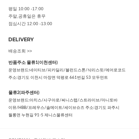
평일 10:00 -17:00
주말,공휴일은 휴무
점심시간 12:00 -13:00
DELIVERY
배송조회 >>
반품주소
물류1(이천센터)
운영브랜드:네이티브/피카딜리/블런드스톤/삭리스핏/에어로코드
주소:경기도 이천시 마장면 덕평로 661번길 53 모두먼트
물류2(파주센터)
운영브랜드:아치스/사구아로/써니스텝/스트라이브/마니토바
이뮤/HBB/프레우스/솔메이트/세이브슈즈 주소:경기도 파주시
월롱면 누현길 91-5 제니스물류센터