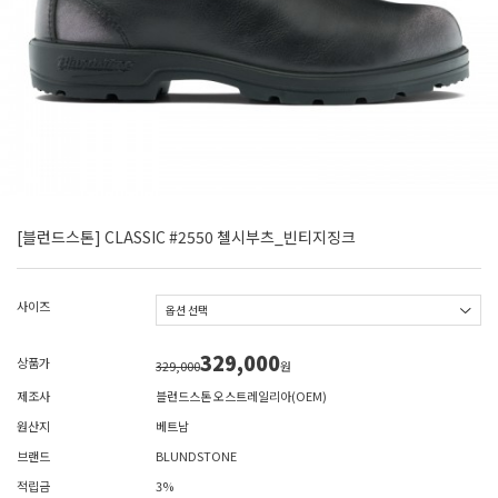
[블런드스톤] CLASSIC #2550 첼시부츠_빈티지징크
사이즈
329,000
상품가
329,000
원
제조사
블런드스톤 오스트레일리아(OEM)
원산지
베트남
브랜드
BLUNDSTONE
적립금
3%