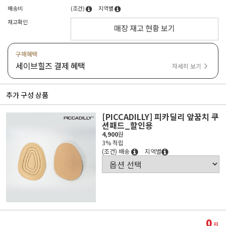
배송비
(조건)
지역별
재고확인
매장 재고 현황 보기
구매혜택
세이브힐즈 결제 혜택
자세히 보기
추가 구성 상품
[PICCADILLY] 피카딜리 앞꿈치 쿠
션패드_할인용
4,900
원
3% 적립
(조건) 배송
지역별
0
원