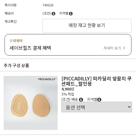
특이사항
740026
배송비
(조건)
지역별
재고확인
매장 재고 현황 보기
구매혜택
세이브힐즈 결제 혜택
자세히 보기
추가 구성 상품
[PICCADILLY] 피카딜리 앞꿈치 쿠
션패드_할인용
4,900
원
3% 적립
(조건) 배송
지역별