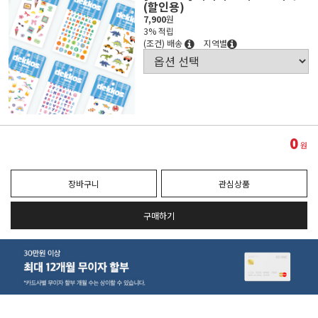
(할인용)
7,900
원
3% 적립
(조건) 배송
지역별
0
원
장바구니
관심상품
구매하기