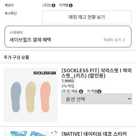
배송비
(조건)
지역별
재고확인
매장 재고 현황 보기
구매혜택
세이브힐즈 결제 혜택
자세히 보기
추가 구성 상품
[SOCKLESS FIT] 삭리스핏 I 싹리
스핏_(키즈) (할인용)
7,900
원
3% 적립
(조건) 배송
지역별
[NATIVE] 네이티브 데코 스티커