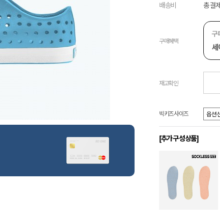
배송비
총 결제
구
구매혜택
세
재고확인
빅키즈 사이즈
[추가 구성 상품]