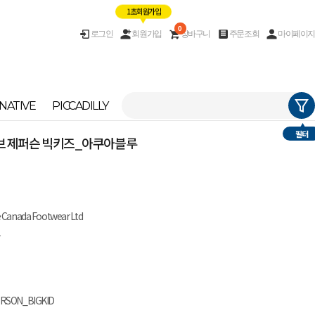
1초 회원가입
0
로그인
회원가입
장바구니
주문조회
마이페이지
NATIVE
PICCADILLY
필터
이티브 제퍼슨 빅키즈_아쿠아블루
e Canada Footwear Ltd
남
ERSON_BIGKID