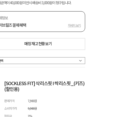
금액이 40,000원 미만시 배송비 3,000원이 청구됩니다.
매정보
이브힐즈 결제 혜택
자세히 보기
매장 재고 현황 보기
[SOCKLESS FIT] 삭리스핏 I 싹리스핏_(키즈)
(할인용)
판매가격
7,900원
소비자가격
9,900원
적립금
3%