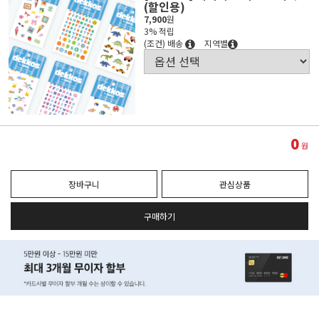
(할인용)
7,900
원
3% 적립
(조건) 배송
지역별
0
원
장바구니
관심상품
구매하기