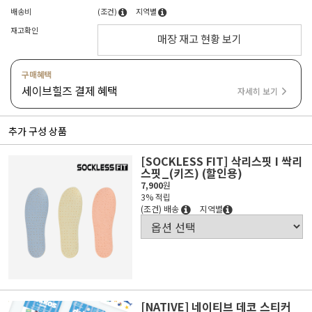
배송비
(조건)
지역별
재고확인
매장 재고 현황 보기
구매혜택
세이브힐즈 결제 혜택
자세히 보기
추가 구성 상품
[SOCKLESS FIT] 삭리스핏 I 싹리
스핏_(키즈) (할인용)
7,900
원
3% 적립
(조건) 배송
지역별
[NATIVE] 네이티브 데코 스티커