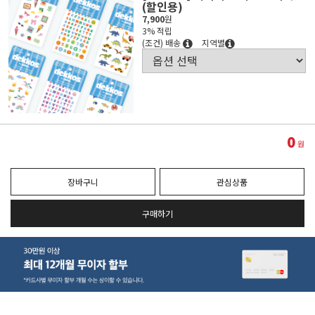
(할인용)
7,900
원
3% 적립
(조건) 배송
지역별
0
원
장바구니
관심상품
구매하기