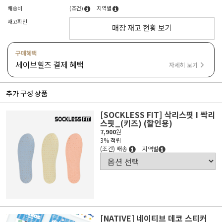
배송비
(조건)
지역별
재고확인
매장 재고 현황 보기
구매혜택
세이브힐즈 결제 혜택
자세히 보기
추가 구성 상품
[SOCKLESS FIT] 삭리스핏 I 싹리
스핏_(키즈) (할인용)
7,900
원
3% 적립
(조건) 배송
지역별
[NATIVE] 네이티브 데코 스티커