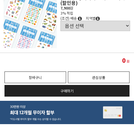
(할인용)
7,900
원
3% 적립
(조건) 배송
지역별
0
원
장바구니
관심상품
구매하기