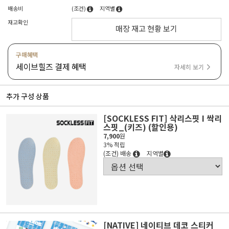
배송비
(조건)
지역별
재고확인
매장 재고 현황 보기
구매혜택
세이브힐즈 결제 혜택
자세히 보기
추가 구성 상품
[SOCKLESS FIT] 삭리스핏 I 싹리
스핏_(키즈) (할인용)
7,900
원
3% 적립
(조건) 배송
지역별
[NATIVE] 네이티브 데코 스티커