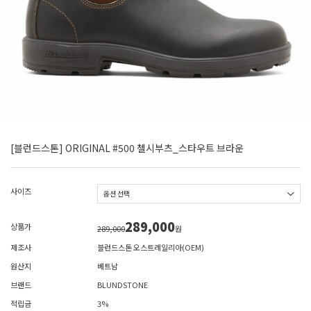
[블런드스톤] ORIGINAL #500 첼시부츠_스타우트 브라운
사이즈
289,000
상품가
289,000
원
제조사
블런드스톤 오스트레일리아(OEM)
원산지
베트남
브랜드
BLUNDSTONE
적립금
3%