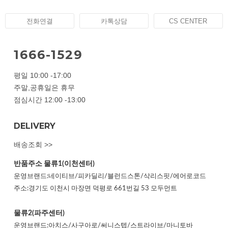
전화연결
카톡상담
CS CENTER
1666-1529
평일 10:00 -17:00
주말,공휴일은 휴무
점심시간 12:00 -13:00
DELIVERY
배송조회 >>
반품주소
물류1(이천센터)
운영브랜드:네이티브/피카딜리/블런드스톤/삭리스핏/에어로코드
주소:경기도 이천시 마장면 덕평로 661번길 53 모두먼트
물류2(파주센터)
운영브랜드:아치스/사구아로/써니스텝/스트라이브/마니토바