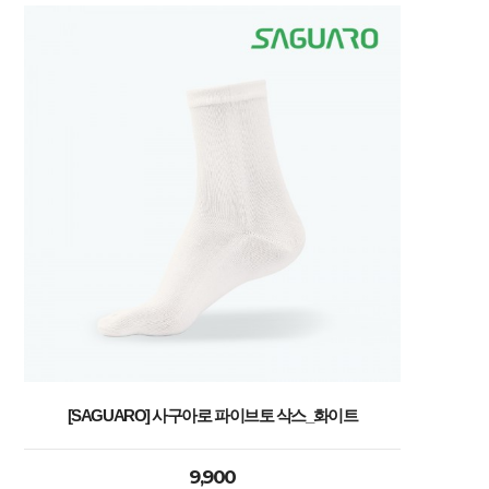
[SAGUARO] 사구아로 파이브토 삭스_화이트
9,900