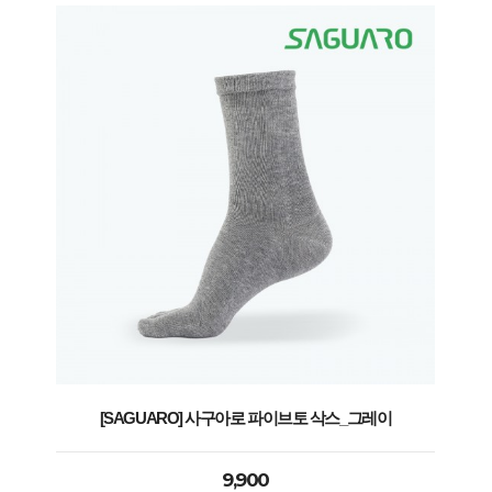
[SAGUARO] 사구아로 파이브토 삭스_그레이
9,900