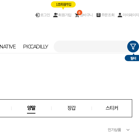
1초 회원가입
0
로그인
회원가입
장바구니
주문조회
마이페이지
NATIVE
PICCADILLY
필터
양말
장갑
스티커