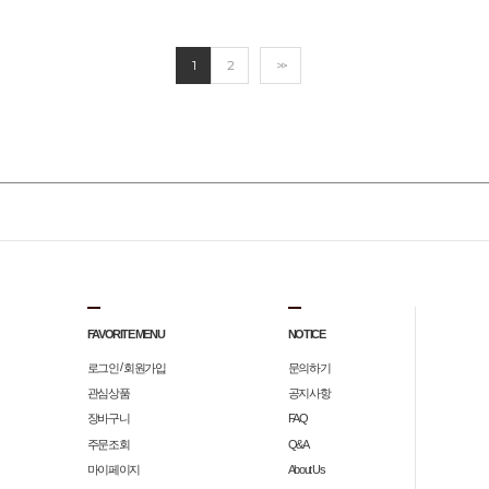
1
2
>>
FAVORITE MENU
NOTICE
/
로그인
회원가입
문의하기
관심상품
공지사항
장바구니
FAQ
주문조회
Q&A
마이페이지
About Us