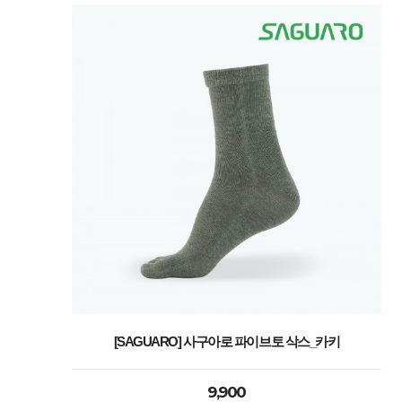
[SAGUARO] 사구아로 파이브토 삭스_카키
9,900