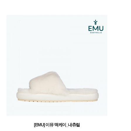
[EMU] 이뮤 맥케이_내츄럴