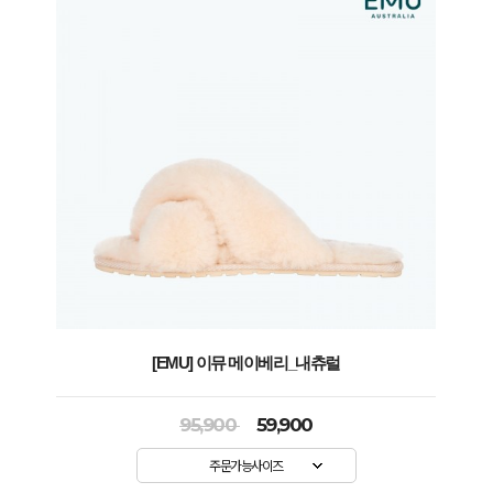
[EMU] 이뮤 메이베리_내츄럴
95,900
59,900
주문가능사이즈