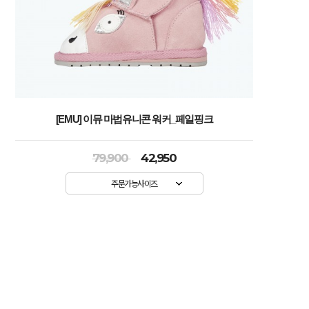
[EMU] 이뮤 마법유니콘 워커_페일핑크
79,900
42,950
주문가능사이즈