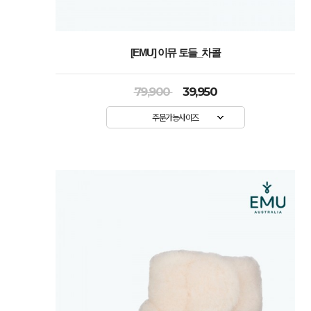
[EMU] 이뮤 토들_차콜
79,900
39,950
주문가능사이즈