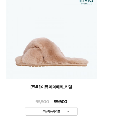
[EMU] 이뮤 메이베리_카멜
95,900
59,900
주문가능사이즈