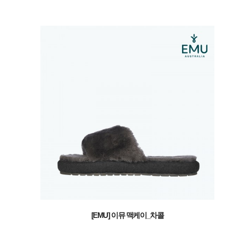
[EMU] 이뮤 맥케이_차콜