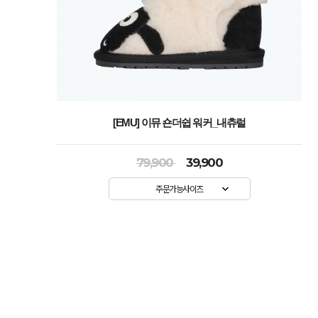
[EMU] 이뮤 숀더쉽 워커_내츄럴
79,900
39,900
주문가능사이즈