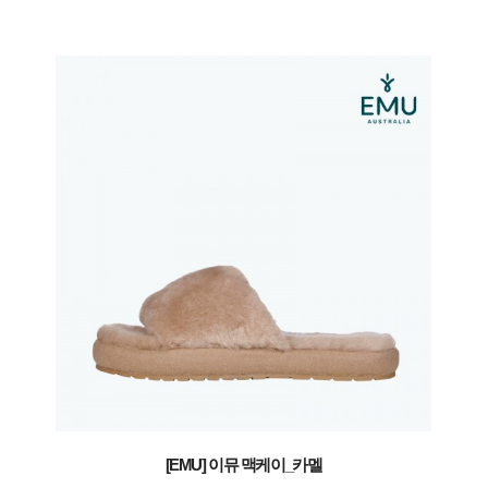
[EMU] 이뮤 맥케이_카멜