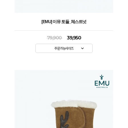
[EMU] 이뮤 토들_체스트넛
79,900
39,950
주문가능사이즈