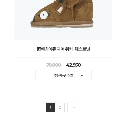
[EMU] 이뮤 디어 워커_체스트넛
79,900
42,950
주문가능사이즈
1
2
>>