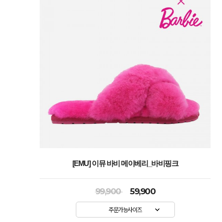
[EMU] 이뮤 바비 메이베리_바비핑크
99,900
59,900
주문가능사이즈