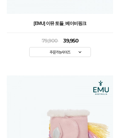
[EMU] 이뮤 토들_베이비핑크
79,900
39,950
주문가능사이즈