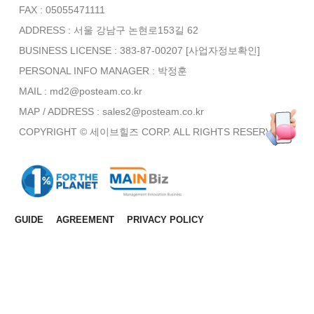
FAX : 05055471111
ADDRESS : 서울 강남구 논현로153길 62
BUSINESS LICENSE : 383-87-00207
[사업자정보확인]
PERSONAL INFO MANAGER :
박정훈
MAIL : md2@posteam.co.kr
MAP / ADDRESS : sales2@posteam.co.kr
COPYRIGHT © 세이브힐즈 CORP. ALL RIGHTS RESERVED.
GUIDE
AGREEMENT
PRIVACY POLICY