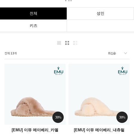
전체
성인
키즈
전체
13
개
38%
38%
[EMU] 이뮤 메이베리_카멜
[EMU] 이뮤 메이베리_내츄럴