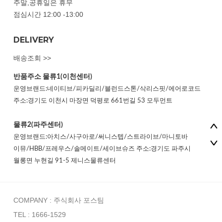
주말,공휴일은 휴무
점심시간 12:00 -13:00
DELIVERY
배송조회 >>
반품주소
물류1(이천센터)
운영브랜드:네이티브/피카딜리/블런드스톤/삭리스핏/에어로코드
주소:경기도 이천시 마장면 덕평로 661번길 53 모두먼트
물류2(파주센터)
운영브랜드:아치스/사구아로/써니스텝/스트라이브/마니토바
이뮤/HBB/프레우스/솔메이트/세이브슈즈 주소:경기도 파주시
월롱면 누현길 91-5 제니스물류센터
COMPANY : 주식회사 포스팀
TEL : 1666-1529