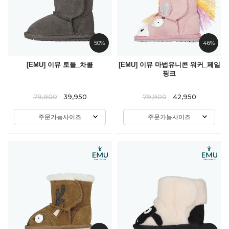
50%
46%
[EMU] 이뮤 토들_차콜
[EMU] 이뮤 마법유니콘 워커_페일
핑크
79,900
39,950
79,900
42,950
주문가능사이즈
주문가능사이즈