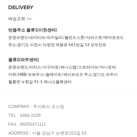
DELIVERY
배송조회 >>
반품주소
물류1(이천센터)
운영브랜드:네이티브/피카딜리/블런드스톤/삭리스핏/에어로코드
주소:경기도 이천시 마장면 덕평로 661번길 53 모두먼트
물류2(파주센터)
운영브랜드:아치스/사구아로/써니스텝/스트라이브/마니토바
이뮤/HBB/프레우스/솔메이트/세이브슈즈 주소:경기도 파주시
월롱면 누현길 91-5 제니스물류센터
COMPANY : 주식회사 포스팀
TEL : 1666-1529
FAX : 05055471111
ADDRESS : 서울 강남구 논현로153길 62