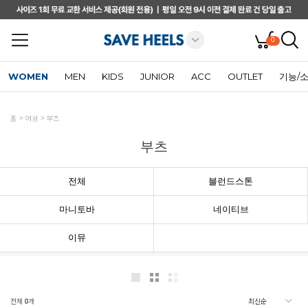
0
WOMEN
MEN
KIDS
JUNIOR
ACC
OUTLET
기능/
홈
여성
부츠
부츠
전체
블런드스톤
마니토바
네이티브
이뮤
전체
0
개