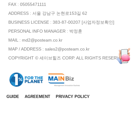
FAX : 05055471111
ADDRESS : 서울 강남구 논현로153길 62
BUSINESS LICENSE : 383-87-00207
[사업자정보확인]
PERSONAL INFO MANAGER :
박정훈
MAIL : md2@posteam.co.kr
MAP / ADDRESS : sales2@posteam.co.kr
COPYRIGHT © 세이브힐즈 CORP. ALL RIGHTS RESERVED.
GUIDE
AGREEMENT
PRIVACY POLICY