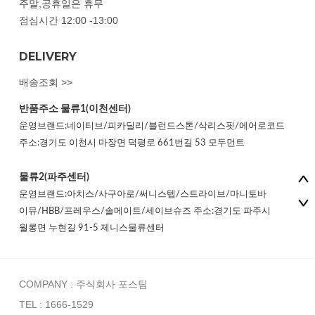
주말,공휴일은 휴무
점심시간 12:00 -13:00
DELIVERY
배송조회 >>
반품주소
물류1(이천센터)
운영브랜드:네이티브/피카딜리/블런드스톤/삭리스핏/에어로코드
주소:경기도 이천시 마장면 덕평로 661번길 53 모두먼트
물류2(파주센터)
운영브랜드:아치스/사구아로/써니스텝/스트라이브/마니토바
이뮤/HBB/프레우스/솔메이트/세이브슈즈 주소:경기도 파주시
월롱면 누현길 91-5 제니스물류센터
COMPANY : 주식회사 포스팀
TEL : 1666-1529