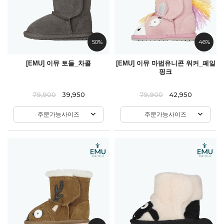
50%
46%
[EMU] 이뮤 토들_차콜
[EMU] 이뮤 마법유니콘 워커_페일
핑크
79,900
39,950
79,900
42,950
주문가능사이즈
주문가능사이즈