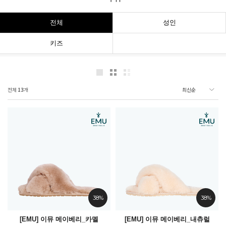
전체
성인
키즈
전체
13
개
38%
38%
[EMU] 이뮤 메이베리_카멜
[EMU] 이뮤 메이베리_내츄럴