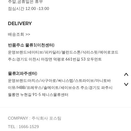
주말,공휴일은 휴무
점심시간 12:00 -13:00
DELIVERY
배송조회 >>
반품주소
물류1(이천센터)
운영브랜드:네이티브/피카딜리/블런드스톤/삭리스핏/에어로코드
주소:경기도 이천시 마장면 덕평로 661번길 53 모두먼트
물류2(파주센터)
운영브랜드:아치스/사구아로/써니스텝/스트라이브/마니토바
이뮤/HBB/프레우스/솔메이트/세이브슈즈 주소:경기도 파주시
월롱면 누현길 91-5 제니스물류센터
COMPANY : 주식회사 포스팀
TEL : 1666-1529