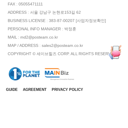
FAX : 05055471111
ADDRESS : 서울 강남구 논현로153길 62
BUSINESS LICENSE : 383-87-00207
[사업자정보확인]
PERSONAL INFO MANAGER :
박정훈
MAIL : md2@posteam.co.kr
MAP / ADDRESS : sales2@posteam.co.kr
COPYRIGHT © 세이브힐즈 CORP. ALL RIGHTS RESERVED.
GUIDE
AGREEMENT
PRIVACY POLICY