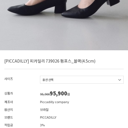
[PICCADILLY] 피카딜리 739026 펌프스_블랙(4.5cm)
사이즈
95,900
상품가
95,900
원
제조사
Piccadilly company
원산지
브라질
브랜드
PICCADILLY
적립금
3%