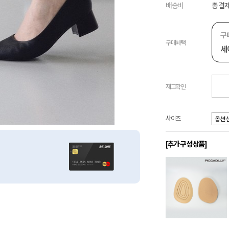
배송비
총 결제
구
구매혜택
세
재고확인
사이즈
[추가 구성 상품]