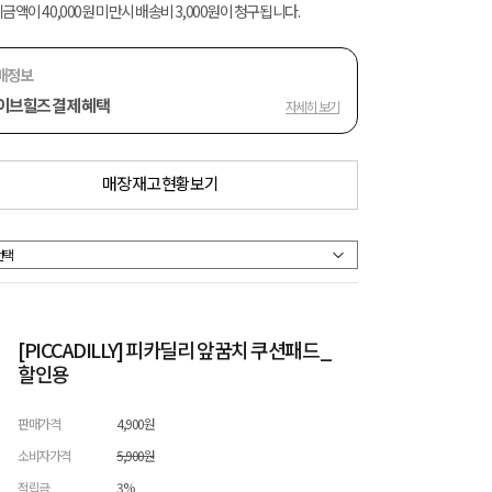
금액이 40,000원 미만시 배송비 3,000원이 청구됩니다.
매정보
이브힐즈 결제 혜택
자세히 보기
매장 재고 현황 보기
[PICCADILLY] 피카딜리 앞꿈치 쿠션패드_
할인용
판매가격
4,900원
소비자가격
5,900원
적립금
3%