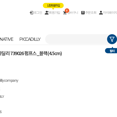
1초 회원가입
0
로그인
회원가입
장바구니
주문조회
마이페이지
NATIVE
PICCADILLY
필터
피카딜리 739026 펌프스_블랙(4.5cm)
dilly company
질
ILLY
6