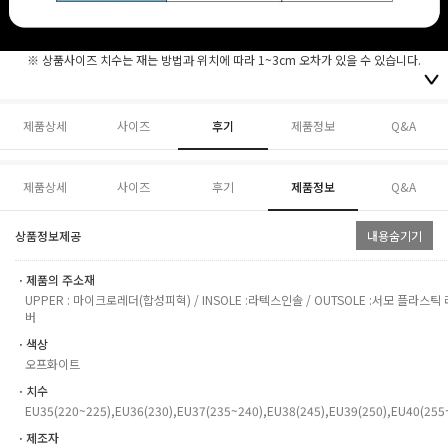
※ 상품사이즈 치수는 재는 방법과 위치에 따라 1~3cm 오차가 있을 수 있습니다.
제품상세
사이즈
후기
제품정보
Q&A
제품상세
사이즈
후기
제품정보
Q&A
상품정보제공
내용숨기기
ㆍ제품의 주소재
UPPER : 마이크로레더(합성피혁) / INSOLE :라텍스인솔 / OUTSOLE :서모 플라스틱 
버
ㆍ색상
오프화이트
ㆍ치수
EU35(220~225),EU36(230),EU37(235~240),EU38(245),EU39(250),EU40(255
ㆍ제조자