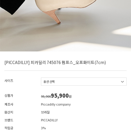
[PICCADILLY] 피카딜리 745076 펌프스_오프화이트(7cm)
사이즈
95,900
상품가
95,900
원
제조사
Piccadilly company
원산지
브라질
브랜드
PICCADILLY
적립금
3%