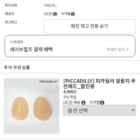
특이사항
745076_
배송비
(조건)
지역별
재고확인
매장 재고 현황 보기
구매혜택
세이브힐즈 결제 혜택
자세히 보기
추가 구성 상품
[PICCADILLY] 피카딜리 앞꿈치 쿠
션패드_할인용
4,900
원
3% 적립
(조건) 배송
지역별