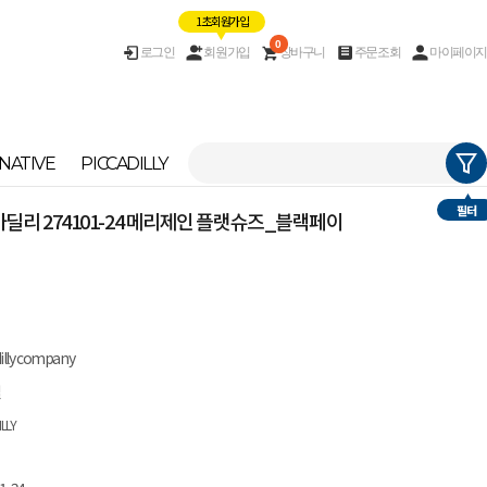
1초 회원가입
0
로그인
회원가입
장바구니
주문조회
마이페이지
NATIVE
PICCADILLY
필터
] 피카딜리 274101-24 메리제인 플랫슈즈_블랙페이
dilly company
질
ILLY