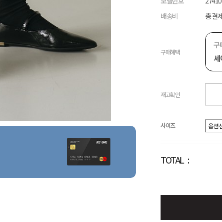
모델번호
27410
배송비
총 결제
구
구매혜택
세
재고확인
사이즈
TOTAL :