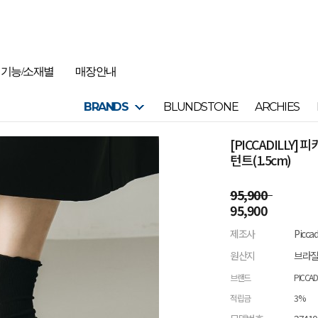
기능/소재별
매장안내
BRANDS
BLUNDSTONE
ARCHIES
[PICCADILLY
턴트(1.5cm)
95,900
95,900
제조사
Picca
원산지
브라
브랜드
PICCAD
적립금
3%