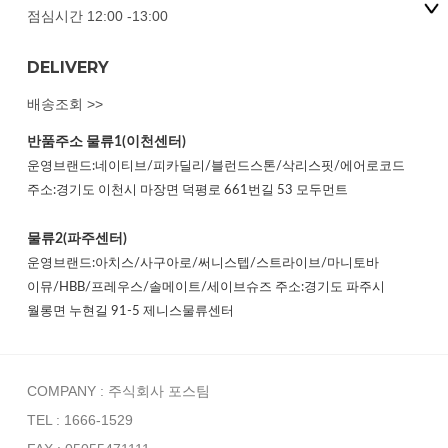
점심시간 12:00 -13:00
DELIVERY
배송조회 >>
반품주소
물류1(이천센터)
운영브랜드:네이티브/피카딜리/블런드스톤/삭리스핏/에어로코드
주소:경기도 이천시 마장면 덕평로 661번길 53 모두먼트
물류2(파주센터)
운영브랜드:아치스/사구아로/써니스텝/스트라이브/마니토바
이뮤/HBB/프레우스/솔메이트/세이브슈즈 주소:경기도 파주시
월롱면 누현길 91-5 제니스물류센터
COMPANY : 주식회사 포스팀
TEL : 1666-1529