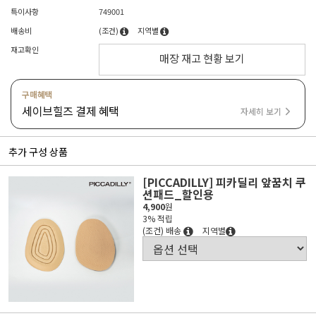
특이사항
749001
배송비
(조건)
지역별
재고확인
매장 재고 현황 보기
구매혜택
세이브힐즈 결제 혜택
자세히 보기
추가 구성 상품
[PICCADILLY] 피카딜리 앞꿈치 쿠
션패드_할인용
4,900
원
3% 적립
(조건) 배송
지역별