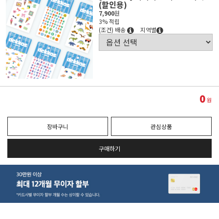
(할인용)
7,900
원
3% 적립
(조건) 배송
지역별
0
원
장바구니
관심상품
구매하기