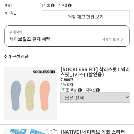
배송비
(조건)
지역별
재고확인
매장 재고 현황 보기
구매혜택
세이브힐즈 결제 혜택
자세히 보기
추가 구성 상품
[SOCKLESS FIT] 삭리스핏 I 싹리
스핏_(키즈) (할인용)
7,900
원
3% 적립
(조건) 배송
지역별
[NATIVE] 네이티브 데코 스티커