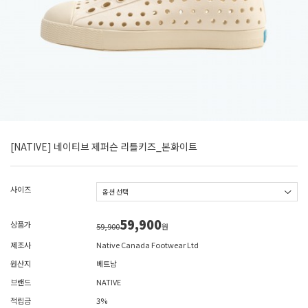
[NATIVE] 네이티브 제퍼슨 리틀키즈_본화이트
사이즈
59,900
상품가
59,900
원
제조사
Native Canada Footwear Ltd
원산지
베트남
브랜드
NATIVE
적립금
3%