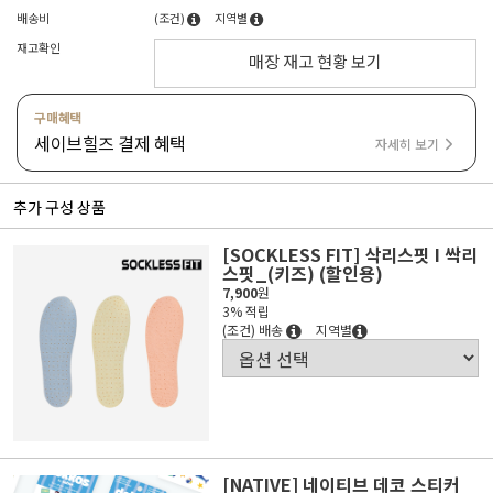
배송비
(조건)
지역별
재고확인
매장 재고 현황 보기
구매혜택
세이브힐즈 결제 혜택
자세히 보기
추가 구성 상품
[SOCKLESS FIT] 삭리스핏 I 싹리
스핏_(키즈) (할인용)
7,900
원
3% 적립
(조건) 배송
지역별
[NATIVE] 네이티브 데코 스티커