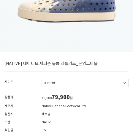
[NATIVE] 네이티브 제퍼슨 블룸 리틀키즈_본잉크마블
사이즈
79,900
상품가
79,900
원
제조사
Native Canada Footwear Ltd
원산지
베트남
브랜드
NATIVE
적립금
3%