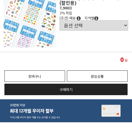
(할인용)
7,900
원
3% 적립
(조건) 배송
지역별
0
원
장바구니
관심상품
구매하기