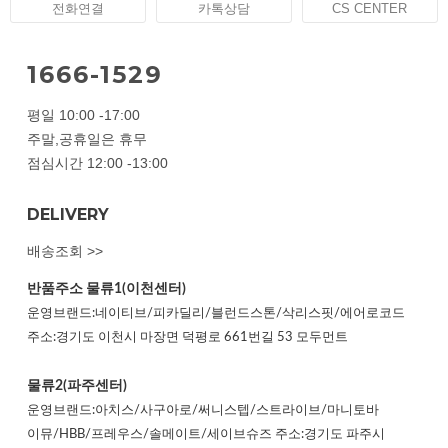
전화연결
카톡상담
CS CENTER
1666-1529
평일 10:00 -17:00
주말,공휴일은 휴무
점심시간 12:00 -13:00
DELIVERY
배송조회 >>
반품주소
물류1(이천센터)
운영브랜드:네이티브/피카딜리/블런드스톤/삭리스핏/에어로코드
주소:경기도 이천시 마장면 덕평로 661번길 53 모두먼트
물류2(파주센터)
운영브랜드:아치스/사구아로/써니스텝/스트라이브/마니토바
이뮤/HBB/프레우스/솔메이트/세이브슈즈 주소:경기도 파주시