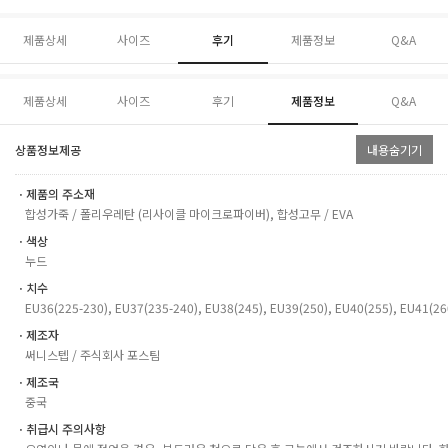
제품상세
사이즈
후기
제품정보
Q&A
제품상세
사이즈
후기
제품정보
Q&A
상품정보제공
내용숨기기
ㆍ제품의 주소재
합성가죽 / 폴리우레탄 (리사이클 마이크로파이버), 합성고무 / EVA
ㆍ색상
누드
ㆍ치수
EU36(225-230), EU37(235-240), EU38(245), EU39(250), EU40(255), EU41(26
ㆍ제조자
써니스텝 / 주식회사 포스팀
ㆍ제조국
중국
ㆍ취급시 주의사항