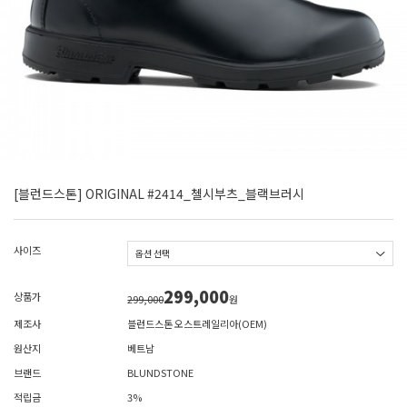
[블런드스톤] ORIGINAL #2414_첼시부츠_블랙브러시
사이즈
299,000
상품가
299,000
원
제조사
블런드스톤 오스트레일리아(OEM)
원산지
베트남
브랜드
BLUNDSTONE
적립금
3%