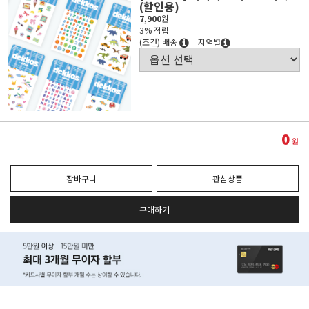
(할인용)
7,900
원
3% 적립
(조건) 배송
지역별
0
원
장바구니
관심상품
구매하기