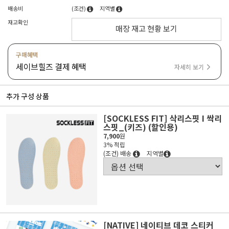
배송비
(조건)
지역별
재고확인
매장 재고 현황 보기
구매혜택
세이브힐즈 결제 혜택
자세히 보기
추가 구성 상품
[SOCKLESS FIT] 삭리스핏 I 싹리
스핏_(키즈) (할인용)
7,900
원
3% 적립
(조건) 배송
지역별
[NATIVE] 네이티브 데코 스티커