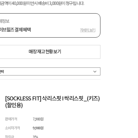
금액이 40,000원 미만시 배송비 3,000원이 청구됩니다.
매정보
이브힐즈 결제 혜택
자세히 보기
매장 재고 현황 보기
[SOCKLESS FIT] 삭리스핏 I 싹리스핏_(키즈)
(할인용)
판매가격
7,900원
소비자가격
9,900원
적립금
3%