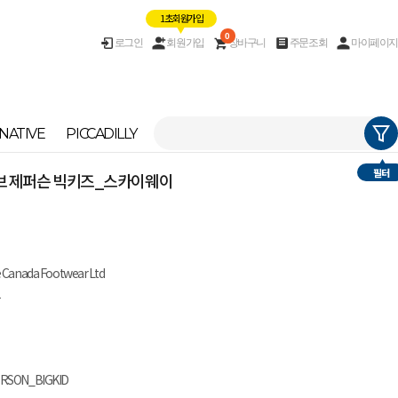
1초 회원가입
0
로그인
회원가입
장바구니
주문조회
마이페이지
NATIVE
PICCADILLY
필터
이티브 제퍼슨 빅키즈_스카이웨이
e Canada Footwear Ltd
남
ERSON_BIGKID