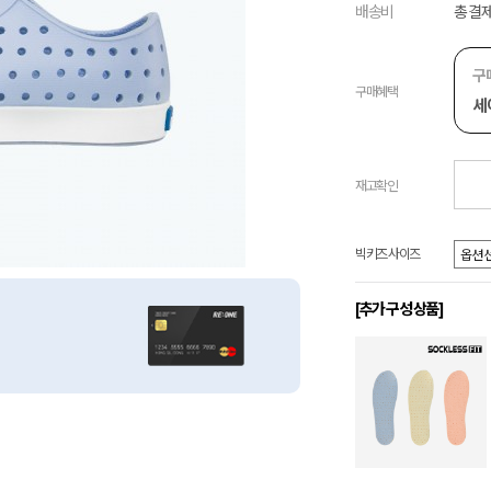
배송비
총 결제
구
구매혜택
세
재고확인
빅키즈 사이즈
[추가 구성 상품]