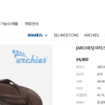
기능/소재별
매장안내
BRANDS
BLUNDSTONE
ARCHIES
[ARCHIES] 아
54,900
제조사
ARCH
원산지
호주
브랜드
ARCHIE
적립금
3%
모델번호
AC-FL
배송비
총 결제