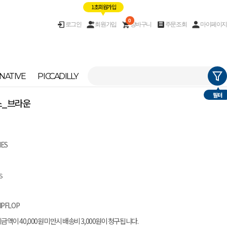
1초 회원가입
0
로그인
회원가입
장바구니
주문조회
마이페이지
NATIVE
PICCADILLY
필터
치스_브라운
IES
S
IPFLOP
금액이 40,000원 미만시 배송비 3,000원이 청구됩니다.