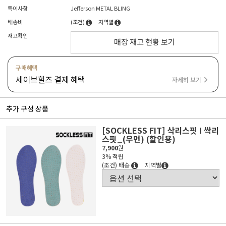
특이사항
Jefferson METAL BLING
배송비
(조건)
지역별
재고확인
매장 재고 현황 보기
구매혜택
세이브힐즈 결제 혜택
자세히 보기
추가 구성 상품
[SOCKLESS FIT] 삭리스핏 I 싹리
스핏_(우먼) (할인용)
7,900
원
3% 적립
(조건) 배송
지역별