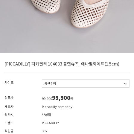
[PICCADILLY] 피카딜리 104033 플랫슈즈_에나멜화이트(1.5cm)
사이즈
99,900
상품가
99,900
원
제조사
Piccadilly company
원산지
브라질
브랜드
PICCADILLY
적립금
3%