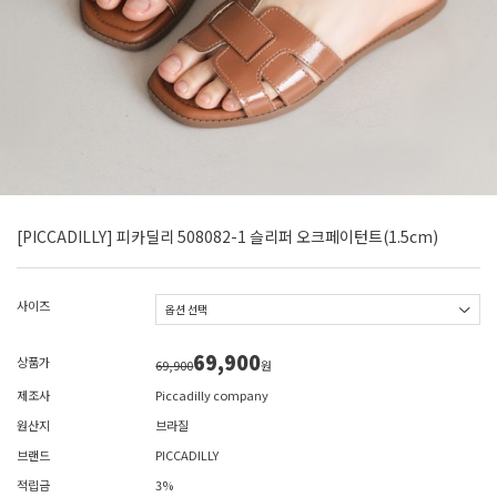
[PICCADILLY] 피카딜리 508082-1 슬리퍼 오크페이턴트(1.5cm)
사이즈
69,900
상품가
69,900
원
제조사
Piccadilly company
원산지
브라질
브랜드
PICCADILLY
적립금
3%